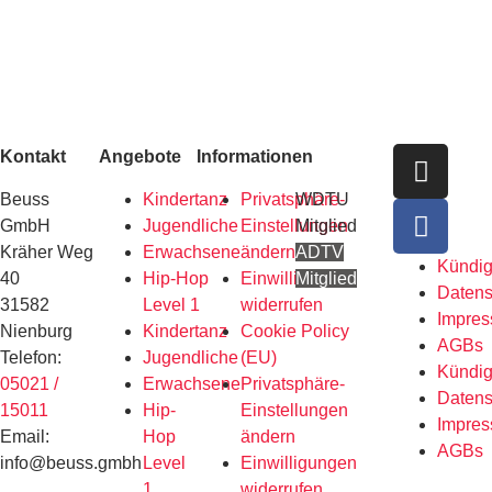
Kontakt
Angebote
Informationen
Beuss
Kindertanz
Privatsphäre-
WDTU
GmbH
Jugendliche
Einstellungen
Mitglied
Kräher Weg
Erwachsene
ändern
ADTV
Kündi
40
Hip-Hop
Einwilligungen
Mitglied
Datens
31582
Level 1
widerrufen
Impre
Nienburg
Kindertanz
Cookie Policy
AGBs
Telefon:
Jugendliche
(EU)
Kündi
05021 /
Erwachsene
Privatsphäre-
Datens
15011
Hip-
Einstellungen
Impre
Email:
Hop
ändern
AGBs
info@beuss.gmbh
Level
Einwilligungen
1
widerrufen