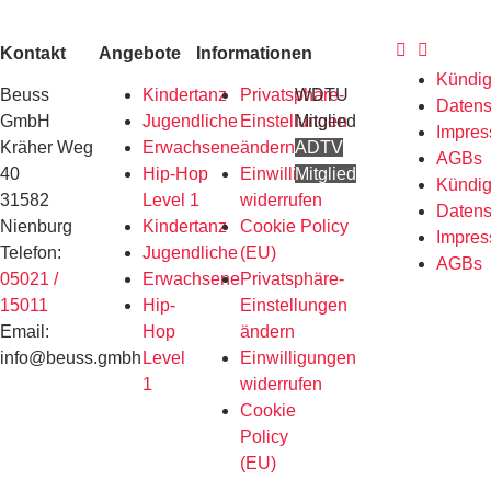
Kontakt
Angebote
Informationen
Kündi
Beuss
Kindertanz
Privatsphäre-
WDTU
Datens
GmbH
Jugendliche
Einstellungen
Mitglied
Impre
Kräher Weg
Erwachsene
ändern
ADTV
AGBs
40
Hip-Hop
Einwilligungen
Mitglied
Kündi
31582
Level 1
widerrufen
Datens
Nienburg
Kindertanz
Cookie Policy
Impre
Telefon:
Jugendliche
(EU)
AGBs
05021 /
Erwachsene
Privatsphäre-
15011
Hip-
Einstellungen
Email:
Hop
ändern
info@beuss.gmbh
Level
Einwilligungen
1
widerrufen
Cookie
Policy
(EU)