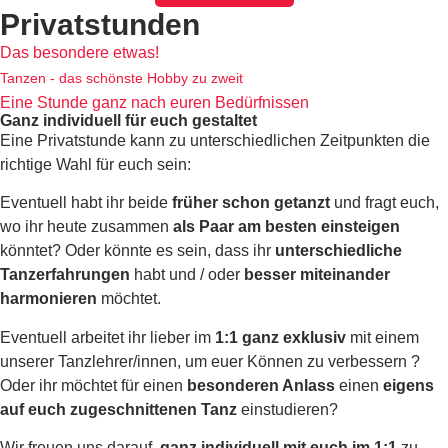
Privatstunden
Das besondere etwas!
Tanzen - das schönste Hobby zu zweit
Eine Stunde ganz nach euren Bedürfnissen
Ganz individuell für euch gestaltet
Eine Privatstunde kann zu unterschiedlichen Zeitpunkten die
richtige Wahl für euch sein:
Eventuell habt ihr beide
früher schon getanzt
und fragt euch,
wo ihr heute zusammen
als Paar am
besten einsteigen
könntet? Oder könnte es sein, dass ihr
unterschiedliche
Tanzerfahrungen
habt und / oder
besser
miteinander
harmonieren
möchtet.
Eventuell arbeitet ihr lieber im
1:1 ganz exklusiv
mit einem
unserer Tanzlehrer/innen, um euer Können zu verbessern ?
Oder ihr möchtet für einen
besonderen Anlass
einen
eigens
auf euch zugeschnittenen Tanz
einstudieren?
Wir freuen uns darauf,
ganz individuell mit euch im 1:1
zu